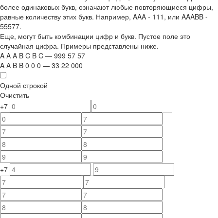
более одинаковых букв, означают любые повторяющиеся цифры,
равные количеству этих букв. Например,
AAA - 111
, или
AAABB -
55577.
Еще, могут быть комбинации цифр и букв. Пустое поле это
случайная цифра. Примеры представлены ниже.
A
A
A
B
C
B
C
—
999
5
7
5
7
A
A
B
B
0
0
0
—
33
22
000
Одной строкой
Очистить
+7
+7