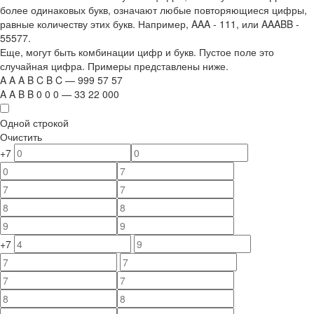
более одинаковых букв, означают любые повторяющиеся цифры,
равные количеству этих букв. Например,
AAA - 111
, или
AAABB -
55577.
Еще, могут быть комбинации цифр и букв. Пустое поле это
случайная цифра. Примеры представлены ниже.
A
A
A
B
C
B
C
—
999
5
7
5
7
A
A
B
B
0
0
0
—
33
22
000
Одной строкой
Очистить
+7
+7