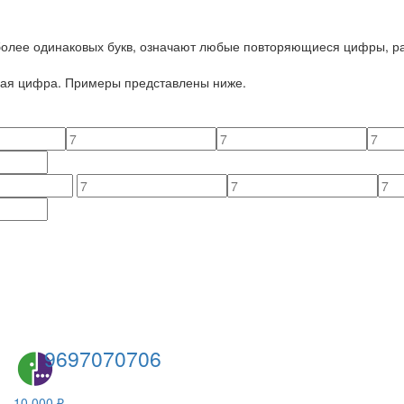
 более одинаковых букв, означают любые повторяющиеся цифры, ра
йная цифра. Примеры представлены ниже.
9697070706
10 000 ₽