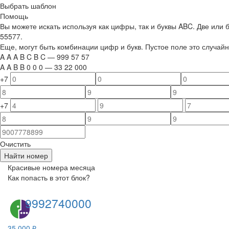
Выбрать шаблон
Помощь
Вы можете искать используя как цифры, так и буквы ABC. Две или
55577.
Еще, могут быть комбинации цифр и букв. Пустое поле это случа
A
A
A
B
C
B
C
—
999
5
7
5
7
A
A
B
B
0
0
0
—
33
22
000
+7
+7
Очистить
Найти номер
Красивые номера месяца
Как попасть в этот блок?
9992740000
35 000 ₽