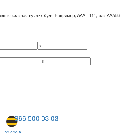
вные количеству этих букв. Например,
AAA - 111
, или
AAABB -
966 500 03 03
20 000 ₽