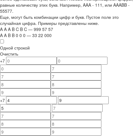
равные количеству этих букв. Например,
AAA - 111
, или
AAABB -
55577.
Еще, могут быть комбинации цифр и букв. Пустое поле это
случайная цифра. Примеры представлены ниже.
A
A
A
B
C
B
C
—
999
5
7
5
7
A
A
B
B
0
0
0
—
33
22
000
Одной строкой
Очистить
+7
+7