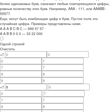
более одинаковых букв, означают любые повторяющиеся цифры,
равные количеству этих букв. Например,
AAA - 111
, или
AAABB -
55577.
Еще, могут быть комбинации цифр и букв. Пустое поле это
случайная цифра. Примеры представлены ниже.
A
A
A
B
C
B
C
—
999
5
7
5
7
A
A
B
B
0
0
0
—
33
22
000
Одной строкой
Очистить
+7
+7