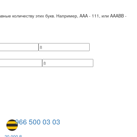
вные количеству этих букв. Например,
AAA - 111
, или
AAABB -
966 500 03 03
20 000 ₽