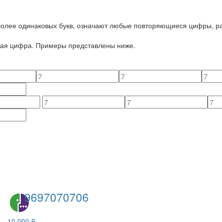
 более одинаковых букв, означают любые повторяющиеся цифры, ра
йная цифра. Примеры представлены ниже.
9697070706
10 000 ₽