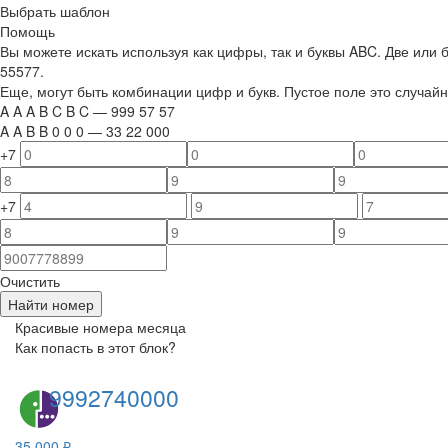
Выбрать шаблон
Помощь
Вы можете искать используя как цифры, так и буквы ABC. Две или
55577.
Еще, могут быть комбинации цифр и букв. Пустое поле это случа
A
A
A
B
C
B
C
—
999
5
7
5
7
A
A
B
B
0
0
0
—
33
22
000
+7
+7
Очистить
Найти номер
Красивые номера месяца
Как попасть в этот блок?
9992740000
35 000 ₽