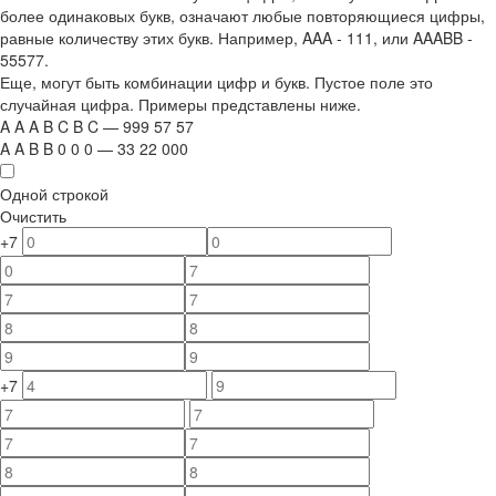
более одинаковых букв, означают любые повторяющиеся цифры,
равные количеству этих букв. Например,
AAA - 111
, или
AAABB -
55577.
Еще, могут быть комбинации цифр и букв. Пустое поле это
случайная цифра. Примеры представлены ниже.
A
A
A
B
C
B
C
—
999
5
7
5
7
A
A
B
B
0
0
0
—
33
22
000
Одной строкой
Очистить
+7
+7