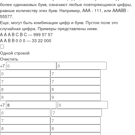
более одинаковых букв, означают любые повторяющиеся цифры,
равные количеству этих букв. Например,
AAA - 111
, или
AAABB -
55577.
Еще, могут быть комбинации цифр и букв. Пустое поле это
случайная цифра. Примеры представлены ниже.
A
A
A
B
C
B
C
—
999
5
7
5
7
A
A
B
B
0
0
0
—
33
22
000
Одной строкой
Очистить
+7
+7