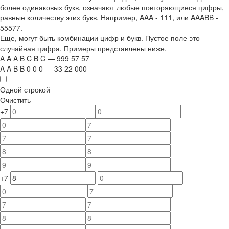
более одинаковых букв, означают любые повторяющиеся цифры,
равные количеству этих букв. Например,
AAA - 111
, или
AAABB -
55577.
Еще, могут быть комбинации цифр и букв. Пустое поле это
случайная цифра. Примеры представлены ниже.
A
A
A
B
C
B
C
—
999
5
7
5
7
A
A
B
B
0
0
0
—
33
22
000
Одной строкой
Очистить
+7
+7