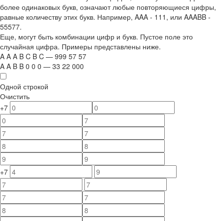
более одинаковых букв, означают любые повторяющиеся цифры,
равные количеству этих букв. Например,
AAA - 111
, или
AAABB -
55577.
Еще, могут быть комбинации цифр и букв. Пустое поле это
случайная цифра. Примеры представлены ниже.
A
A
A
B
C
B
C
—
999
5
7
5
7
A
A
B
B
0
0
0
—
33
22
000
Одной строкой
Очистить
+7
+7