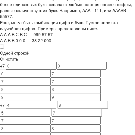
более одинаковых букв, означают любые повторяющиеся цифры,
равные количеству этих букв. Например,
AAA - 111
, или
AAABB -
55577.
Еще, могут быть комбинации цифр и букв. Пустое поле это
случайная цифра. Примеры представлены ниже.
A
A
A
B
C
B
C
—
999
5
7
5
7
A
A
B
B
0
0
0
—
33
22
000
Одной строкой
Очистить
+7
+7