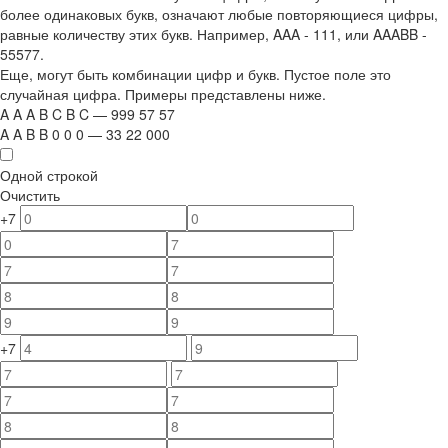
более одинаковых букв, означают любые повторяющиеся цифры,
равные количеству этих букв. Например,
AAA - 111
, или
AAABB -
55577.
Еще, могут быть комбинации цифр и букв. Пустое поле это
случайная цифра. Примеры представлены ниже.
A
A
A
B
C
B
C
—
999
5
7
5
7
A
A
B
B
0
0
0
—
33
22
000
Одной строкой
Очистить
+7
+7