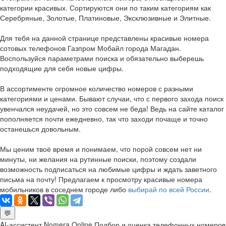
категории красивых. Сортируются они по таким категориям как
Серебряные, Золотые, Платиновые, Эксклюзивные и Элитные.
Для тебя на данной странице представлены красивые номера
сотовых телефонов Газпром Мобайл города Магадан.
Воспользуйся параметрами поиска и обязательно выберешь
подходящие для себя новые цифры.
В ассортименте огромное количество номеров с разными
категориями и ценами. Бывают случаи, что с первого захода поиск
увенчался неудачей, но это совсем не беда! Ведь на сайте каталог
пополняется почти ежедневно, так что заходи почаще и точно
останешься довольным.
Мы ценим твоё время и понимаем, что порой совсем нет ни
минуты, ни желания на рутинные поиски, поэтому создали
возможность подписаться на любимые цифры и ждать заветного
письма на почту! Предлагаем к просмотру красивые номера
мобильников в соседнем городе либо
выбирай по всей России
.
💬
AI-ассистент Nomera Online
Подбор и оценка телефонных номеров