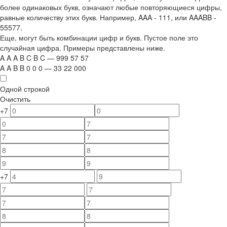
более одинаковых букв, означают любые повторяющиеся цифры,
равные количеству этих букв. Например,
AAA - 111
, или
AAABB -
55577.
Еще, могут быть комбинации цифр и букв. Пустое поле это
случайная цифра. Примеры представлены ниже.
A
A
A
B
C
B
C
—
999
5
7
5
7
A
A
B
B
0
0
0
—
33
22
000
Одной строкой
Очистить
+7
+7