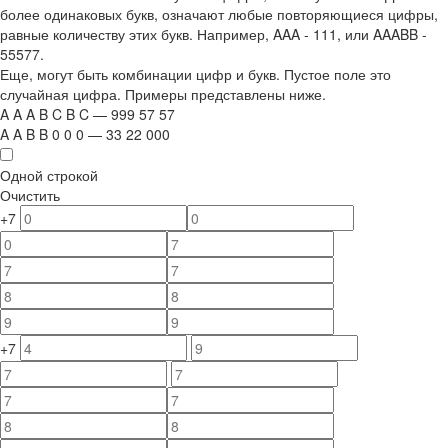
более одинаковых букв, означают любые повторяющиеся цифры,
равные количеству этих букв. Например,
AAA - 111
, или
AAABB -
55577.
Еще, могут быть комбинации цифр и букв. Пустое поле это
случайная цифра. Примеры представлены ниже.
A
A
A
B
C
B
C
—
999
5
7
5
7
A
A
B
B
0
0
0
—
33
22
000
Одной строкой
Очистить
+7
+7