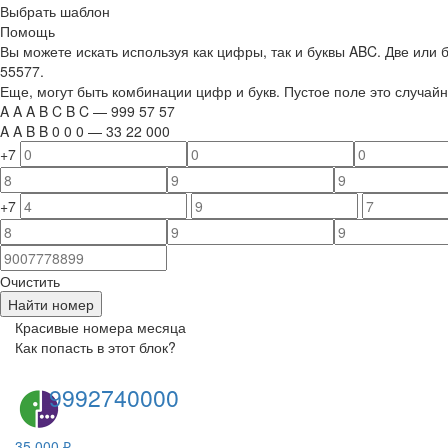
Выбрать шаблон
Помощь
Вы можете искать используя как цифры, так и буквы ABC. Две или
55577.
Еще, могут быть комбинации цифр и букв. Пустое поле это случа
A
A
A
B
C
B
C
—
999
5
7
5
7
A
A
B
B
0
0
0
—
33
22
000
+7
+7
Очистить
Найти номер
Красивые номера месяца
Как попасть в этот блок?
9992740000
35 000 ₽