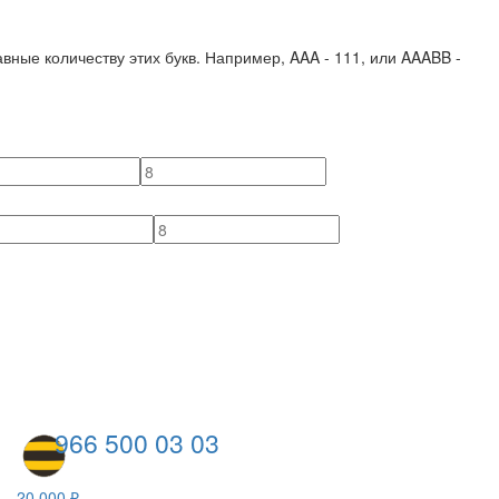
вные количеству этих букв. Например,
AAA - 111
, или
AAABB -
966 500 03 03
20 000 ₽