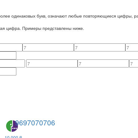
 более одинаковых букв, означают любые повторяющиеся цифры, ра
йная цифра. Примеры представлены ниже.
9697070706
10 000 ₽