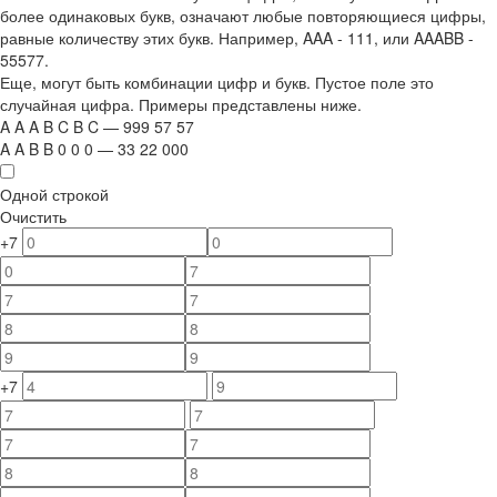
более одинаковых букв, означают любые повторяющиеся цифры,
равные количеству этих букв. Например,
AAA - 111
, или
AAABB -
55577.
Еще, могут быть комбинации цифр и букв. Пустое поле это
случайная цифра. Примеры представлены ниже.
A
A
A
B
C
B
C
—
999
5
7
5
7
A
A
B
B
0
0
0
—
33
22
000
Одной строкой
Очистить
+7
+7