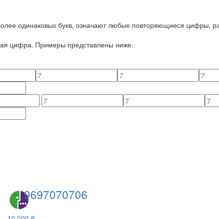
 более одинаковых букв, означают любые повторяющиеся цифры, ра
йная цифра. Примеры представлены ниже.
9697070706
10 000 ₽