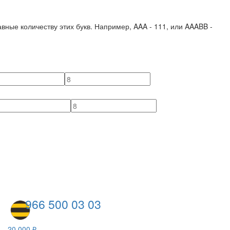
вные количеству этих букв. Например,
AAA - 111
, или
AAABB -
966 500 03 03
20 000 ₽