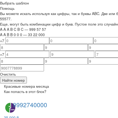
Выбрать шаблон
Помощь
Вы можете искать используя как цифры, так и буквы ABC. Две или
55577.
Еще, могут быть комбинации цифр и букв. Пустое поле это случа
A
A
A
B
C
B
C
—
999
5
7
5
7
A
A
B
B
0
0
0
—
33
22
000
+7
+7
Очистить
Найти номер
Красивые номера месяца
Как попасть в этот блок?
9992740000
35 000 ₽