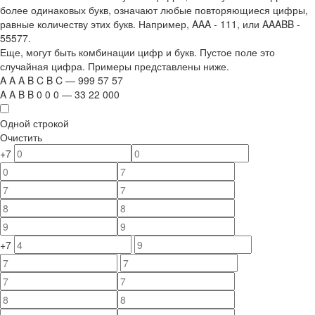
более одинаковых букв, означают любые повторяющиеся цифры,
равные количеству этих букв. Например,
AAA - 111
, или
AAABB -
55577.
Еще, могут быть комбинации цифр и букв. Пустое поле это
случайная цифра. Примеры представлены ниже.
A
A
A
B
C
B
C
—
999
5
7
5
7
A
A
B
B
0
0
0
—
33
22
000
Одной строкой
Очистить
+7
+7