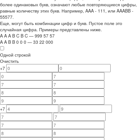
более одинаковых букв, означают любые повторяющиеся цифры,
равные количеству этих букв. Например,
AAA - 111
, или
AAABB -
55577.
Еще, могут быть комбинации цифр и букв. Пустое поле это
случайная цифра. Примеры представлены ниже.
A
A
A
B
C
B
C
—
999
5
7
5
7
A
A
B
B
0
0
0
—
33
22
000
Одной строкой
Очистить
+7
+7