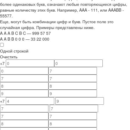
более одинаковых букв, означают любые повторяющиеся цифры,
равные количеству этих букв. Например,
AAA - 111
, или
AAABB -
55577.
Еще, могут быть комбинации цифр и букв. Пустое поле это
случайная цифра. Примеры представлены ниже.
A
A
A
B
C
B
C
—
999
5
7
5
7
A
A
B
B
0
0
0
—
33
22
000
Одной строкой
Очистить
+7
+7