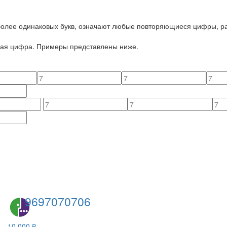
 более одинаковых букв, означают любые повторяющиеся цифры, ра
йная цифра. Примеры представлены ниже.
9697070706
10 000 ₽