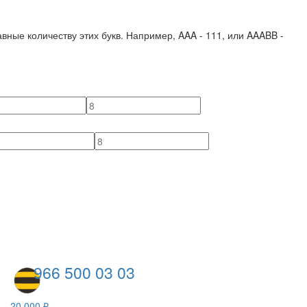
вные количеству этих букв. Например,
AAA - 111
, или
AAABB -
966 500 03 03
20 000 ₽