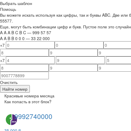
Выбрать шаблон
Помощь
Вы можете искать используя как цифры, так и буквы ABC. Две или
55577.
Еще, могут быть комбинации цифр и букв. Пустое поле это случа
A
A
A
B
C
B
C
—
999
5
7
5
7
A
A
B
B
0
0
0
—
33
22
000
+7
+7
Очистить
Найти номер
Красивые номера месяца
Как попасть в этот блок?
9992740000
35 000 ₽