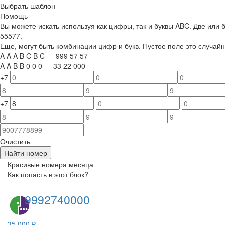
Выбрать шаблон
Помощь
Вы можете искать используя как цифры, так и буквы ABC. Две или
55577.
Еще, могут быть комбинации цифр и букв. Пустое поле это случа
A
A
A
B
C
B
C
—
999
5
7
5
7
A
A
B
B
0
0
0
—
33
22
000
+7
+7
Очистить
Найти номер
Красивые номера месяца
Как попасть в этот блок?
9992740000
35 000 ₽