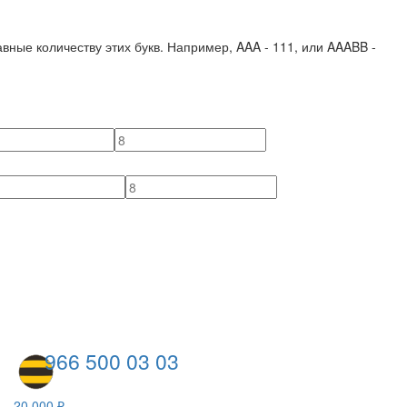
вные количеству этих букв. Например,
AAA - 111
, или
AAABB -
966 500 03 03
20 000 ₽