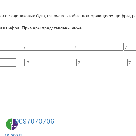
 более одинаковых букв, означают любые повторяющиеся цифры, ра
йная цифра. Примеры представлены ниже.
9697070706
10 000 ₽