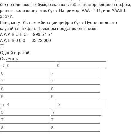
более одинаковых букв, означают любые повторяющиеся цифры,
равные количеству этих букв. Например,
AAA - 111
, или
AAABB -
55577.
Еще, могут быть комбинации цифр и букв. Пустое поле это
случайная цифра. Примеры представлены ниже.
A
A
A
B
C
B
C
—
999
5
7
5
7
A
A
B
B
0
0
0
—
33
22
000
Одной строкой
Очистить
+7
+7