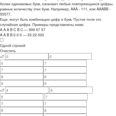
более одинаковых букв, означают любые повторяющиеся цифры,
равные количеству этих букв. Например,
AAA - 111
, или
AAABB -
55577.
Еще, могут быть комбинации цифр и букв. Пустое поле это
случайная цифра. Примеры представлены ниже.
A
A
A
B
C
B
C
—
999
5
7
5
7
A
A
B
B
0
0
0
—
33
22
000
Одной строкой
Очистить
+7
+7