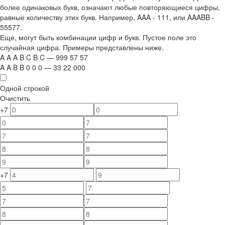
более одинаковых букв, означают любые повторяющиеся цифры,
равные количеству этих букв. Например,
AAA - 111
, или
AAABB -
55577.
Еще, могут быть комбинации цифр и букв. Пустое поле это
случайная цифра. Примеры представлены ниже.
A
A
A
B
C
B
C
—
999
5
7
5
7
A
A
B
B
0
0
0
—
33
22
000
Одной строкой
Очистить
+7
+7