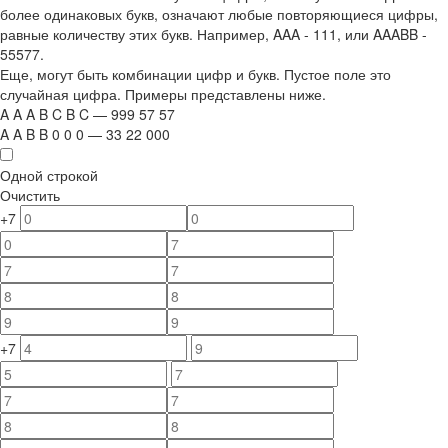
более одинаковых букв, означают любые повторяющиеся цифры,
равные количеству этих букв. Например,
AAA - 111
, или
AAABB -
55577.
Еще, могут быть комбинации цифр и букв. Пустое поле это
случайная цифра. Примеры представлены ниже.
A
A
A
B
C
B
C
—
999
5
7
5
7
A
A
B
B
0
0
0
—
33
22
000
Одной строкой
Очистить
+7
+7