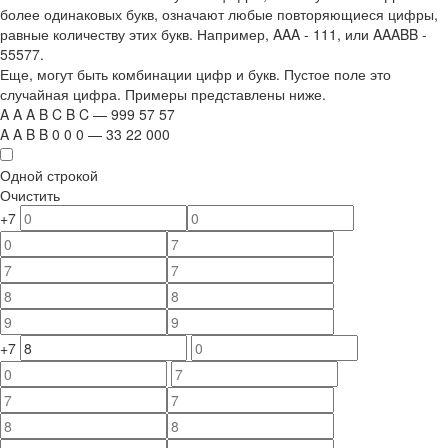
более одинаковых букв, означают любые повторяющиеся цифры,
равные количеству этих букв. Например,
AAA - 111
, или
AAABB -
55577.
Еще, могут быть комбинации цифр и букв. Пустое поле это
случайная цифра. Примеры представлены ниже.
A
A
A
B
C
B
C
—
999
5
7
5
7
A
A
B
B
0
0
0
—
33
22
000
Одной строкой
Очистить
+7
+7