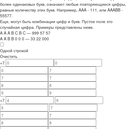
более одинаковых букв, означают любые повторяющиеся цифры,
равные количеству этих букв. Например,
AAA - 111
, или
AAABB -
55577.
Еще, могут быть комбинации цифр и букв. Пустое поле это
случайная цифра. Примеры представлены ниже.
A
A
A
B
C
B
C
—
999
5
7
5
7
A
A
B
B
0
0
0
—
33
22
000
Одной строкой
Очистить
+7
+7