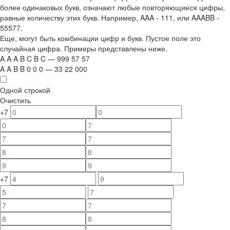
более одинаковых букв, означают любые повторяющиеся цифры,
равные количеству этих букв. Например,
AAA - 111
, или
AAABB -
55577.
Еще, могут быть комбинации цифр и букв. Пустое поле это
случайная цифра. Примеры представлены ниже.
A
A
A
B
C
B
C
—
999
5
7
5
7
A
A
B
B
0
0
0
—
33
22
000
Одной строкой
Очистить
+7
+7