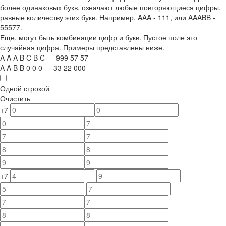
более одинаковых букв, означают любые повторяющиеся цифры,
равные количеству этих букв. Например,
AAA - 111
, или
AAABB -
55577.
Еще, могут быть комбинации цифр и букв. Пустое поле это
случайная цифра. Примеры представлены ниже.
A
A
A
B
C
B
C
—
999
5
7
5
7
A
A
B
B
0
0
0
—
33
22
000
Одной строкой
Очистить
+7
+7