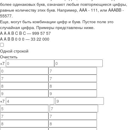
более одинаковых букв, означают любые повторяющиеся цифры,
равные количеству этих букв. Например,
AAA - 111
, или
AAABB -
55577.
Еще, могут быть комбинации цифр и букв. Пустое поле это
случайная цифра. Примеры представлены ниже.
A
A
A
B
C
B
C
—
999
5
7
5
7
A
A
B
B
0
0
0
—
33
22
000
Одной строкой
Очистить
+7
+7