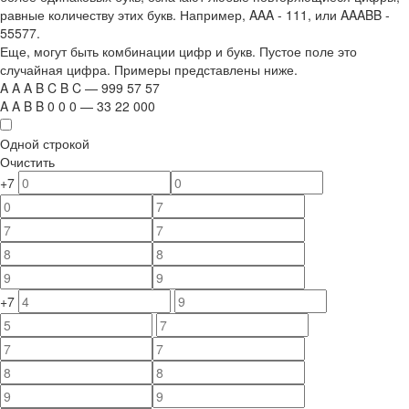
равные количеству этих букв. Например,
AAA - 111
, или
AAABB -
55577.
Еще, могут быть комбинации цифр и букв. Пустое поле это
случайная цифра. Примеры представлены ниже.
A
A
A
B
C
B
C
—
999
5
7
5
7
A
A
B
B
0
0
0
—
33
22
000
Одной строкой
Очистить
+7
+7