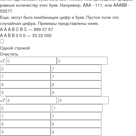
равные количеству этих букв. Например,
AAA - 111
, или
AAABB -
55577.
Еще, могут быть комбинации цифр и букв. Пустое поле это
случайная цифра. Примеры представлены ниже.
A
A
A
B
C
B
C
—
999
5
7
5
7
A
A
B
B
0
0
0
—
33
22
000
Одной строкой
Очистить
+7
+7