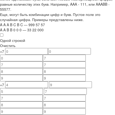
равные количеству этих букв. Например,
AAA - 111
, или
AAABB -
55577.
Еще, могут быть комбинации цифр и букв. Пустое поле это
случайная цифра. Примеры представлены ниже.
A
A
A
B
C
B
C
—
999
5
7
5
7
A
A
B
B
0
0
0
—
33
22
000
Одной строкой
Очистить
+7
+7