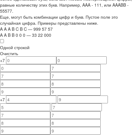
равные количеству этих букв. Например,
AAA - 111
, или
AAABB -
55577.
Еще, могут быть комбинации цифр и букв. Пустое поле это
случайная цифра. Примеры представлены ниже.
A
A
A
B
C
B
C
—
999
5
7
5
7
A
A
B
B
0
0
0
—
33
22
000
Одной строкой
Очистить
+7
+7