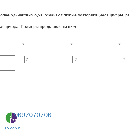
 более одинаковых букв, означают любые повторяющиеся цифры, ра
йная цифра. Примеры представлены ниже.
9697070706
10 000 ₽