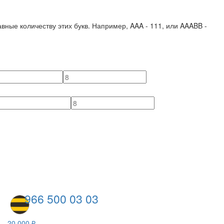
вные количеству этих букв. Например,
AAA - 111
, или
AAABB -
966 500 03 03
20 000 ₽