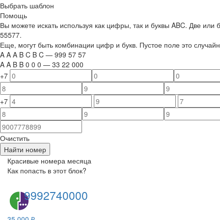
Выбрать шаблон
Помощь
Вы можете искать используя как цифры, так и буквы ABC. Две или
55577.
Еще, могут быть комбинации цифр и букв. Пустое поле это случа
A
A
A
B
C
B
C
—
999
5
7
5
7
A
A
B
B
0
0
0
—
33
22
000
+7
+7
Очистить
Найти номер
Красивые номера месяца
Как попасть в этот блок?
9992740000
35 000 ₽