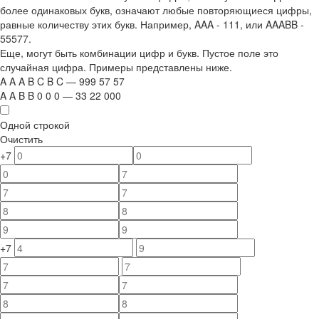
более одинаковых букв, означают любые повторяющиеся цифры,
равные количеству этих букв. Например,
AAA - 111
, или
AAABB -
55577.
Еще, могут быть комбинации цифр и букв. Пустое поле это
случайная цифра. Примеры представлены ниже.
A
A
A
B
C
B
C
—
999
5
7
5
7
A
A
B
B
0
0
0
—
33
22
000
Одной строкой
Очистить
+7
+7