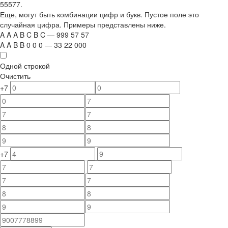
55577.
Еще, могут быть комбинации цифр и букв. Пустое поле это
случайная цифра. Примеры представлены ниже.
A
A
A
B
C
B
C
—
999
5
7
5
7
A
A
B
B
0
0
0
—
33
22
000
Одной строкой
Очистить
+7
+7