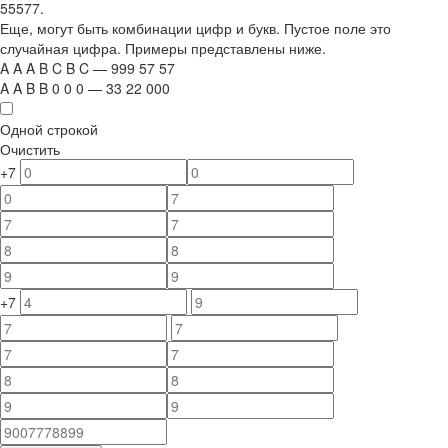
55577.
Еще, могут быть комбинации цифр и букв. Пустое поле это
случайная цифра. Примеры представлены ниже.
A
A
A
B
C
B
C
—
999
5
7
5
7
A
A
B
B
0
0
0
—
33
22
000
Одной строкой
Очистить
+7
+7