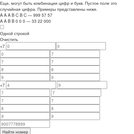
Еще, могут быть комбинации цифр и букв. Пустое поле это
случайная цифра. Примеры представлены ниже.
A
A
A
B
C
B
C
—
999
5
7
5
7
A
A
B
B
0
0
0
—
33
22
000
Одной строкой
Очистить
+7
+7
Найти номер