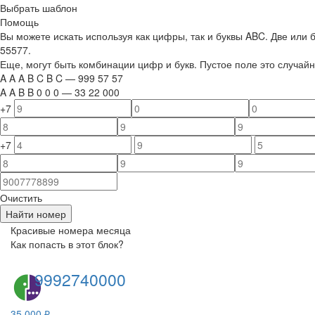
Выбрать шаблон
Помощь
Вы можете искать используя как цифры, так и буквы ABC. Две или
55577.
Еще, могут быть комбинации цифр и букв. Пустое поле это случа
A
A
A
B
C
B
C
—
999
5
7
5
7
A
A
B
B
0
0
0
—
33
22
000
+7
+7
Очистить
Найти номер
Красивые номера месяца
Как попасть в этот блок?
9992740000
35 000 ₽