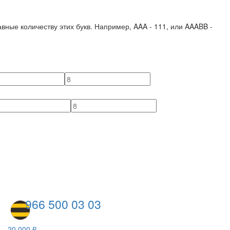
вные количеству этих букв. Например,
AAA - 111
, или
AAABB -
966 500 03 03
20 000 ₽