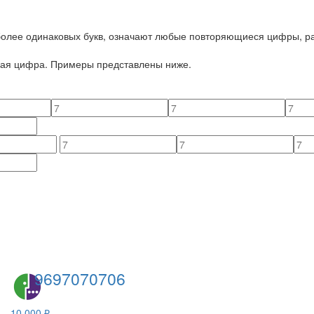
 более одинаковых букв, означают любые повторяющиеся цифры, ра
йная цифра. Примеры представлены ниже.
9697070706
10 000 ₽