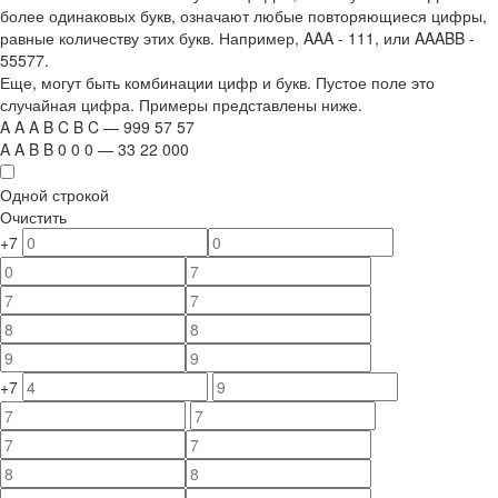
более одинаковых букв, означают любые повторяющиеся цифры,
равные количеству этих букв. Например,
AAA - 111
, или
AAABB -
55577.
Еще, могут быть комбинации цифр и букв. Пустое поле это
случайная цифра. Примеры представлены ниже.
A
A
A
B
C
B
C
—
999
5
7
5
7
A
A
B
B
0
0
0
—
33
22
000
Одной строкой
Очистить
+7
+7