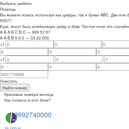
Выбрать шаблон
Помощь
Вы можете искать используя как цифры, так и буквы ABC. Две или
55577.
Еще, могут быть комбинации цифр и букв. Пустое поле это случа
A
A
A
B
C
B
C
—
999
5
7
5
7
A
A
B
B
0
0
0
—
33
22
000
+7
+7
Очистить
Найти номер
Красивые номера месяца
Как попасть в этот блок?
9992740000
35 000 ₽