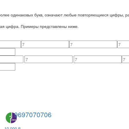
 более одинаковых букв, означают любые повторяющиеся цифры, ра
йная цифра. Примеры представлены ниже.
9697070706
10 000 ₽