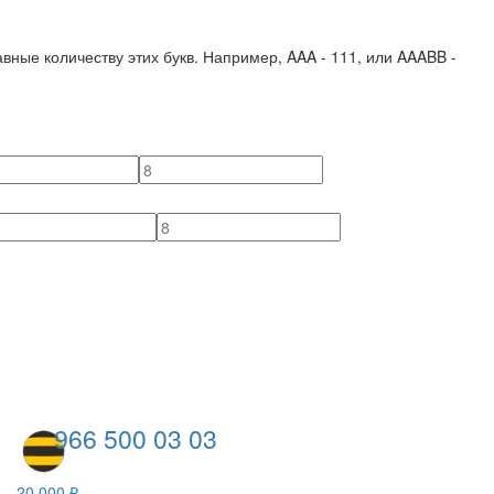
вные количеству этих букв. Например,
AAA - 111
, или
AAABB -
966 500 03 03
20 000 ₽