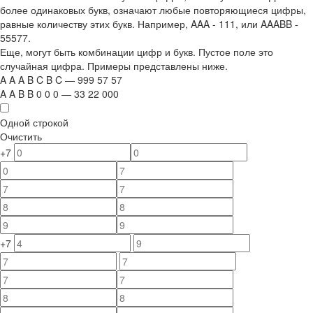
более одинаковых букв, означают любые повторяющиеся цифры,
равные количеству этих букв. Например,
AAA - 111
, или
AAABB -
55577.
Еще, могут быть комбинации цифр и букв. Пустое поле это
случайная цифра. Примеры представлены ниже.
A
A
A
B
C
B
C
—
999
5
7
5
7
A
A
B
B
0
0
0
—
33
22
000
Одной строкой
Очистить
+7
+7