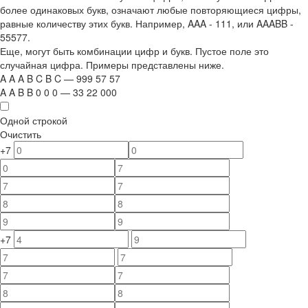
более одинаковых букв, означают любые повторяющиеся цифры,
равные количеству этих букв. Например,
AAA - 111
, или
AAABB -
55577.
Еще, могут быть комбинации цифр и букв. Пустое поле это
случайная цифра. Примеры представлены ниже.
A
A
A
B
C
B
C
—
999
5
7
5
7
A
A
B
B
0
0
0
—
33
22
000
Одной строкой
Очистить
+7
+7