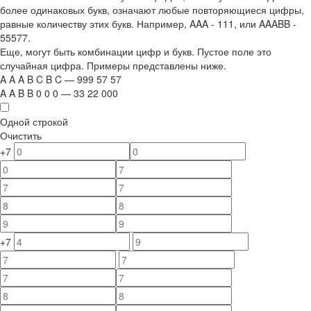
более одинаковых букв, означают любые повторяющиеся цифры,
равные количеству этих букв. Например,
AAA - 111
, или
AAABB -
55577.
Еще, могут быть комбинации цифр и букв. Пустое поле это
случайная цифра. Примеры представлены ниже.
A
A
A
B
C
B
C
—
999
5
7
5
7
A
A
B
B
0
0
0
—
33
22
000
Одной строкой
Очистить
+7
+7