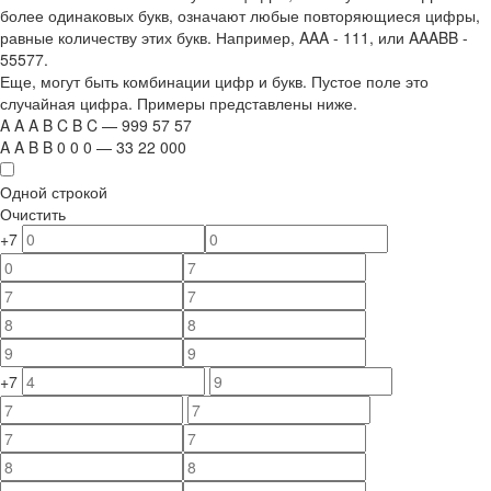
более одинаковых букв, означают любые повторяющиеся цифры,
равные количеству этих букв. Например,
AAA - 111
, или
AAABB -
55577.
Еще, могут быть комбинации цифр и букв. Пустое поле это
случайная цифра. Примеры представлены ниже.
A
A
A
B
C
B
C
—
999
5
7
5
7
A
A
B
B
0
0
0
—
33
22
000
Одной строкой
Очистить
+7
+7