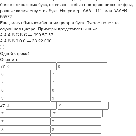
более одинаковых букв, означают любые повторяющиеся цифры,
равные количеству этих букв. Например,
AAA - 111
, или
AAABB -
55577.
Еще, могут быть комбинации цифр и букв. Пустое поле это
случайная цифра. Примеры представлены ниже.
A
A
A
B
C
B
C
—
999
5
7
5
7
A
A
B
B
0
0
0
—
33
22
000
Одной строкой
Очистить
+7
+7