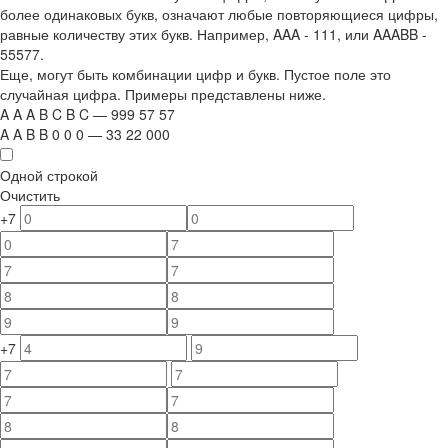
более одинаковых букв, означают любые повторяющиеся цифры,
равные количеству этих букв. Например,
AAA - 111
, или
AAABB -
55577.
Еще, могут быть комбинации цифр и букв. Пустое поле это
случайная цифра. Примеры представлены ниже.
A
A
A
B
C
B
C
—
999
5
7
5
7
A
A
B
B
0
0
0
—
33
22
000
Одной строкой
Очистить
+7
+7