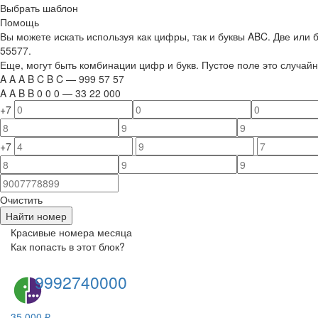
Выбрать шаблон
Помощь
Вы можете искать используя как цифры, так и буквы ABC. Две или
55577.
Еще, могут быть комбинации цифр и букв. Пустое поле это случа
A
A
A
B
C
B
C
—
999
5
7
5
7
A
A
B
B
0
0
0
—
33
22
000
+7
+7
Очистить
Найти номер
Красивые номера месяца
Как попасть в этот блок?
9992740000
35 000 ₽