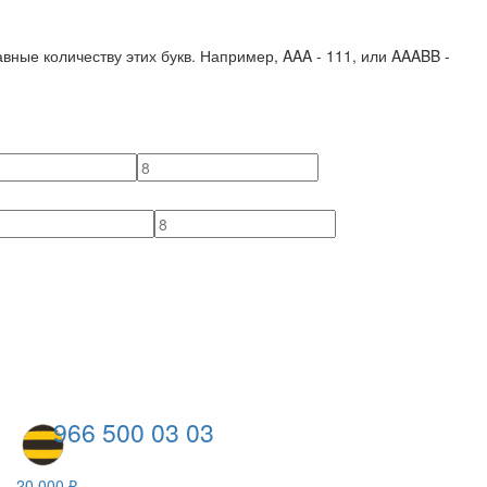
вные количеству этих букв. Например,
AAA - 111
, или
AAABB -
966 500 03 03
20 000 ₽