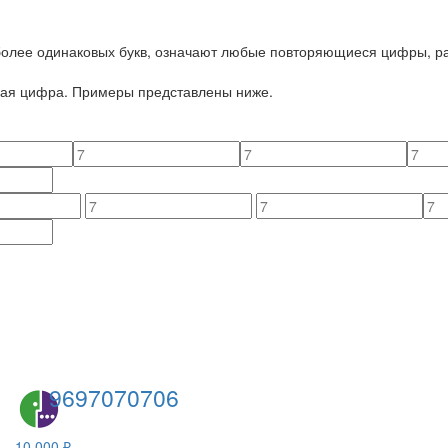
 более одинаковых букв, означают любые повторяющиеся цифры, ра
йная цифра. Примеры представлены ниже.
9697070706
10 000 ₽